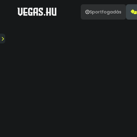
Sportfogadás