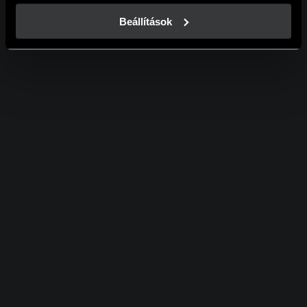
A weboldalainkon használt sütikről további információkat 
erre a linkre kattintva a 
Süti tájékoztatónkban
 találsz!
Beállítások