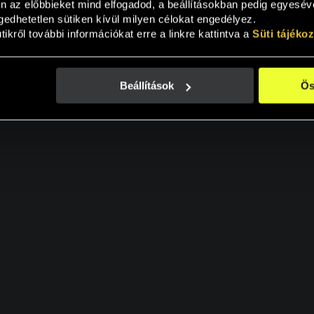
A keresett oldal nem található.
n az előbbieket mind elfogadod, a beállításokban pedig egyesével
edhetetlen sütiken kívül milyen célokat engedélyez.
ikről további információkat erre a linkre kattintva a 
Süti tájéko
Vissza
Beállítások
Ös