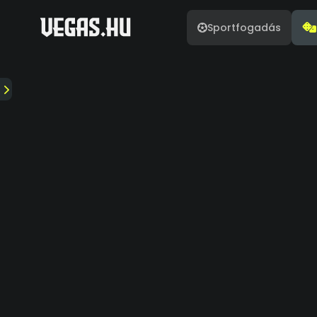
Sportfogadás