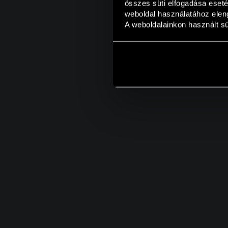
összes süti elfogadása eseté
weboldal használatához eleng
A weboldalainkon használt süt