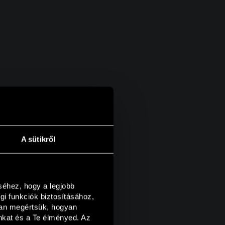
A sütikről
hez, hogy a legjobb 
 funkciók biztosításához, 
an megértsük, hogyan 
nkat és a Te élményed. Az 