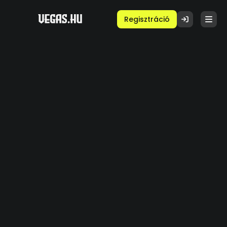
Regisztráció