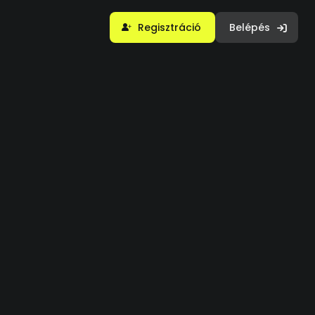
Regisztráció
Belépés