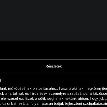
Részletek
ál
lunk működésének biztosításához, használatának megkönnyítésé
Oldal nem található
uk a tartalmak és hirdetések személyre szabásához, a közösségi
 elemzéséhez. Ezek a sütik segítenek nekünk abban, hogy jobb
ldalunkat, ezáltal folyamatosan tudjuk fejleszteni szolgáltatásai