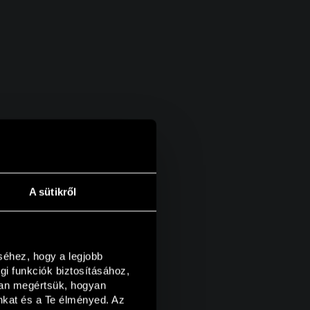
A sütikről
hez, hogy a legjobb 
 funkciók biztosításához, 
an megértsük, hogyan 
nkat és a Te élményed. Az 