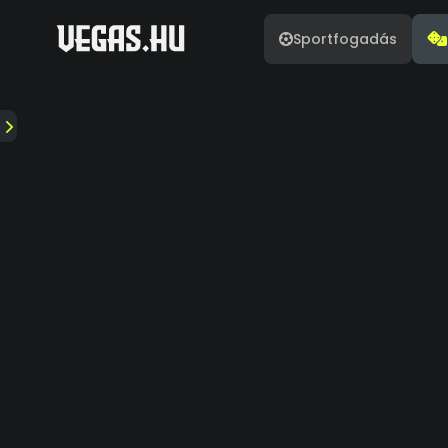
Sportfogadás