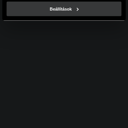
A weboldalainkon használt sütikről további információkat 
erre a linkre kattintva a 
Süti tájékoztatónkban
 találsz!
Beállítások