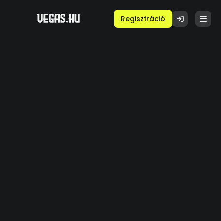
Regisztráció