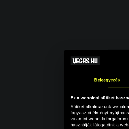
Beleegyezés
Ez a weboldal sütiket haszn
Sütiket alkalmazunk webolda
fogyasztói élményt nyújthass
valamint weboldalforgalmunk
használják látogatóink a webo