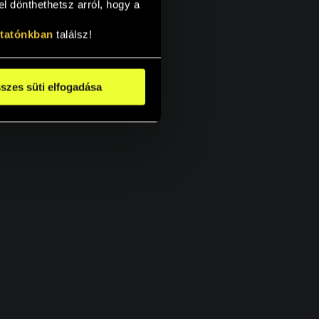
 dönthethetsz arról, hogy a 
ztatónkban
 találsz!
szes süti elfogadása