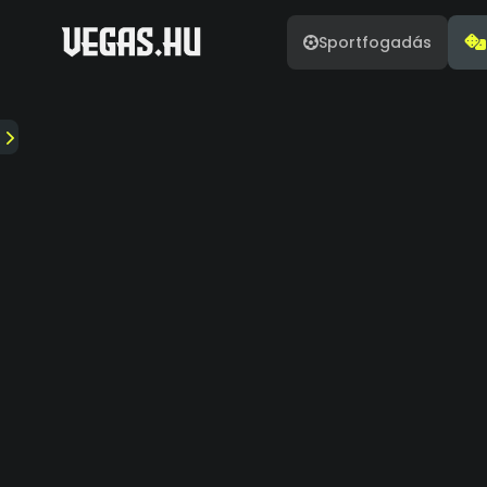
Sportfogadás