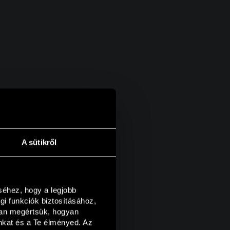
A sütikről
hez, hogy a legjobb 
 funkciók biztosításához, 
an megértsük, hogyan 
nkat és a Te élményed. Az 