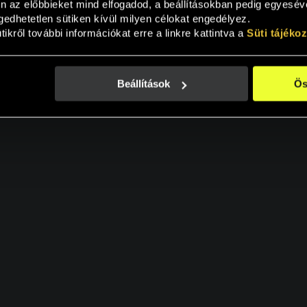
A keresett oldal nem található.
n az előbbieket mind elfogadod, a beállításokban pedig egyesével
edhetetlen sütiken kívül milyen célokat engedélyez.
ikről további információkat erre a linkre kattintva a 
Süti tájéko
Vissza
Beállítások
Ös