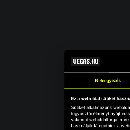
Beleegyezés
Ez a weboldal sütiket haszn
Sütiket alkalmazunk webolda
fogyasztói élményt nyújthass
valamint weboldalforgalmunk
használják látogatóink a webo