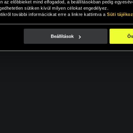
A keresett oldal nem található.
n az előbbieket mind elfogadod, a beállításokban pedig egyesével
edhetetlen sütiken kívül milyen célokat engedélyez.
ikről további információkat erre a linkre kattintva a 
Süti tájéko
Vissza
Beállítások
Ös