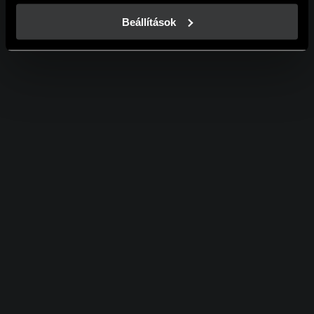
A weboldalainkon használt sütikről további információkat 
erre a linkre kattintva a 
Süti tájékoztatónkban
 találsz!
Beállítások