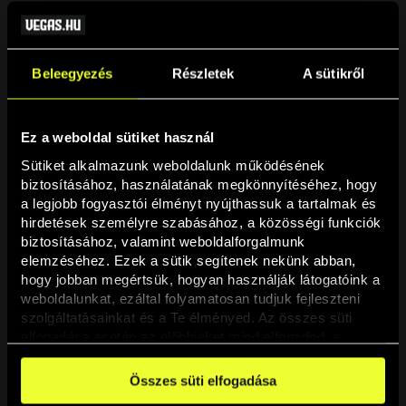
Beleegyezés
Részletek
A sütikről
Ez a weboldal sütiket használ
Sütiket alkalmazunk weboldalunk működésének 
biztosításához, használatának megkönnyítéséhez, hogy 
a legjobb fogyasztói élményt nyújthassuk a tartalmak és 
hirdetések személyre szabásához, a közösségi funkciók 
Oldal nem található
biztosításához, valamint weboldalforgalmunk 
elemzéséhez. Ezek a sütik segítenek nekünk abban, 
hogy jobban megértsük, hogyan használják látogatóink a 
A keresett oldal nem található.
weboldalunkat, ezáltal folyamatosan tudjuk fejleszteni 
szolgáltatásainkat és a Te élményed. Az összes süti 
elfogadása esetén az előbbieket mind elfogadod, a 
Vissza
beállításokban pedig egyesével dönthethetsz arról, hogy 
a weboldal használatához elengedhetetlen sütiken kívül 
Összes süti elfogadása
milyen célokat engedélyez.