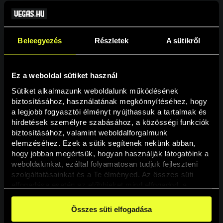
Beleegyezés
Részletek
A sütikről
Ez a weboldal sütiket használ
Sütiket alkalmazunk weboldalunk működésének 
biztosításához, használatának megkönnyítéséhez, hogy 
a legjobb fogyasztói élményt nyújthassuk a tartalmak és 
hirdetések személyre szabásához, a közösségi funkciók 
Oldal nem található
biztosításához, valamint weboldalforgalmunk 
elemzéséhez. Ezek a sütik segítenek nekünk abban, 
hogy jobban megértsük, hogyan használják látogatóink a 
A keresett oldal nem található.
weboldalunkat, ezáltal folyamatosan tudjuk fejleszteni 
szolgáltatásainkat és a Te élményed. Az összes süti 
elfogadása esetén az előbbieket mind elfogadod, a 
Vissza
beállításokban pedig egyesével dönthethetsz arról, hogy 
a weboldal használatához elengedhetetlen sütiken kívül 
Összes süti elfogadása
milyen célokat engedélyez.