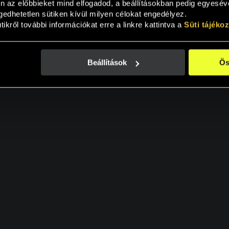
A keresett oldal nem található.
n az előbbieket mind elfogadod, a beállításokban pedig egyesével
edhetetlen sütiken kívül milyen célokat engedélyez.
ikről további információkat erre a linkre kattintva a 
Süti tájéko
Vissza
Beállítások
Ös