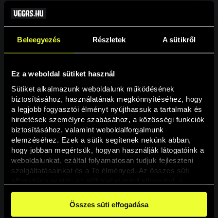
Beleegyezés
Részletek
A sütikről
Ez a weboldal sütiket használ
Sütiket alkalmazunk weboldalunk működésének 
biztosításához, használatának megkönnyítéséhez, hogy 
a legjobb fogyasztói élményt nyújthassuk a tartalmak és 
hirdetések személyre szabásához, a közösségi funkciók 
Oldal nem található
biztosításához, valamint weboldalforgalmunk 
elemzéséhez. Ezek a sütik segítenek nekünk abban, 
hogy jobban megértsük, hogyan használják látogatóink a 
A keresett oldal nem található.
weboldalunkat, ezáltal folyamatosan tudjuk fejleszteni 
szolgáltatásainkat és a Te élményed. Az összes süti 
elfogadása esetén az előbbieket mind elfogadod, a 
Vissza
beállításokban pedig egyesével dönthethetsz arról, hogy 
a weboldal használatához elengedhetetlen sütiken kívül 
Összes süti elfogadása
milyen célokat engedélyez.