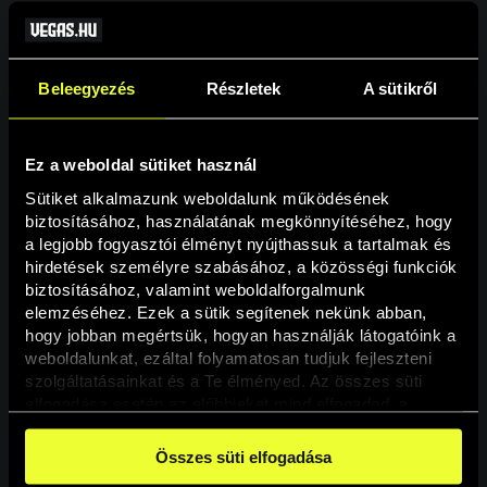
Beleegyezés
Részletek
A sütikről
Ez a weboldal sütiket használ
Sütiket alkalmazunk weboldalunk működésének 
biztosításához, használatának megkönnyítéséhez, hogy 
a legjobb fogyasztói élményt nyújthassuk a tartalmak és 
hirdetések személyre szabásához, a közösségi funkciók 
Oldal nem található
biztosításához, valamint weboldalforgalmunk 
elemzéséhez. Ezek a sütik segítenek nekünk abban, 
hogy jobban megértsük, hogyan használják látogatóink a 
A keresett oldal nem található.
weboldalunkat, ezáltal folyamatosan tudjuk fejleszteni 
szolgáltatásainkat és a Te élményed. Az összes süti 
elfogadása esetén az előbbieket mind elfogadod, a 
Vissza
beállításokban pedig egyesével dönthethetsz arról, hogy 
a weboldal használatához elengedhetetlen sütiken kívül 
Összes süti elfogadása
milyen célokat engedélyez.