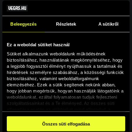
Beleegyezés
Részletek
A sütikről
Ez a weboldal sütiket használ
Sütiket alkalmazunk weboldalunk működésének 
biztosításához, használatának megkönnyítéséhez, hogy 
a legjobb fogyasztói élményt nyújthassuk a tartalmak és 
hirdetések személyre szabásához, a közösségi funkciók 
Oldal nem található
biztosításához, valamint weboldalforgalmunk 
elemzéséhez. Ezek a sütik segítenek nekünk abban, 
hogy jobban megértsük, hogyan használják látogatóink a 
A keresett oldal nem található.
weboldalunkat, ezáltal folyamatosan tudjuk fejleszteni 
szolgáltatásainkat és a Te élményed. Az összes süti 
elfogadása esetén az előbbieket mind elfogadod, a 
Vissza
beállításokban pedig egyesével dönthethetsz arról, hogy 
a weboldal használatához elengedhetetlen sütiken kívül 
Összes süti elfogadása
milyen célokat engedélyez.