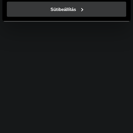
A weboldalainkon használt sütikről további információkat 
erre a linkre kattintva a 
Süti tájékoztatónkban
 találsz!
Sütibeállítás