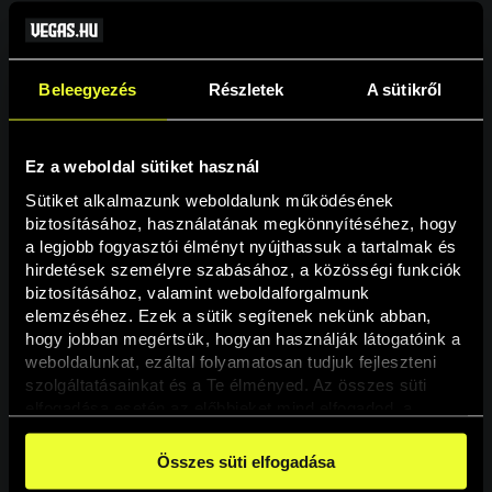
Beleegyezés
Részletek
A sütikről
Ez a weboldal sütiket használ
Sütiket alkalmazunk weboldalunk működésének 
biztosításához, használatának megkönnyítéséhez, hogy 
a legjobb fogyasztói élményt nyújthassuk a tartalmak és 
hirdetések személyre szabásához, a közösségi funkciók 
Oldal nem található
biztosításához, valamint weboldalforgalmunk 
elemzéséhez. Ezek a sütik segítenek nekünk abban, 
hogy jobban megértsük, hogyan használják látogatóink a 
A keresett oldal nem található.
weboldalunkat, ezáltal folyamatosan tudjuk fejleszteni 
szolgáltatásainkat és a Te élményed. Az összes süti 
elfogadása esetén az előbbieket mind elfogadod, a 
Vissza
beállításokban pedig egyesével dönthethetsz arról, hogy 
a weboldal használatához elengedhetetlen sütiken kívül 
Összes süti elfogadása
milyen célokat engedélyez.