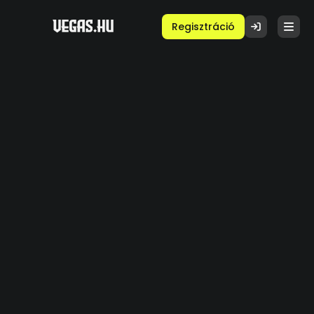
Regisztráció