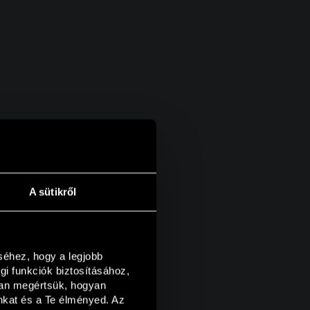
A sütikről
hez, hogy a legjobb 
 funkciók biztosításához, 
an megértsük, hogyan 
nkat és a Te élményed. Az 