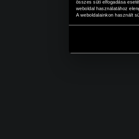
összes süti elfogadása eseté
weboldal használatához eleng
A weboldalainkon használt süt