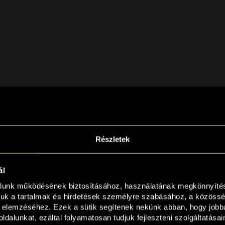
Részletek
ál
lunk működésének biztosításához, használatának megkönnyítésé
Oldal nem található
uk a tartalmak és hirdetések személyre szabásához, a közösségi
 elemzéséhez. Ezek a sütik segítenek nekünk abban, hogy jobb
ldalunkat, ezáltal folyamatosan tudjuk fejleszteni szolgáltatásai