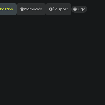
Kaszinó
Promóciók
Élő sport
Súgó