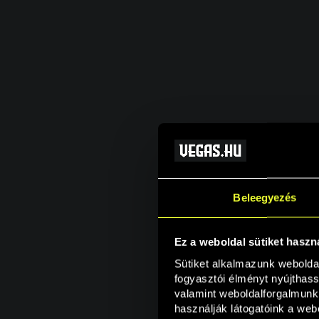
Beleegyezés
Ez a weboldal sütiket haszn
Sütiket alkalmazunk webolda
fogyasztói élményt nyújthass
valamint weboldalforgalmunk
használják látogatóink a webo