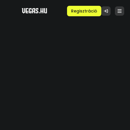
Regisztráció