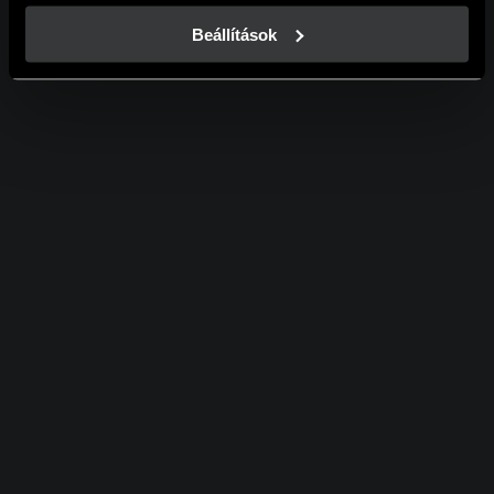
A weboldalainkon használt sütikről további információkat 
erre a linkre kattintva a 
Süti tájékoztatónkban
 találsz!
Beállítások