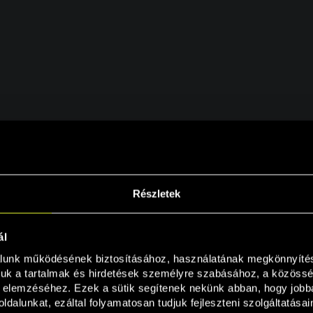
Részletek
ál
lunk működésének biztosításához, használatának megkönnyítésé
Oldal nem található
uk a tartalmak és hirdetések személyre szabásához, a közösségi
 elemzéséhez. Ezek a sütik segítenek nekünk abban, hogy jobb
ldalunkat, ezáltal folyamatosan tudjuk fejleszteni szolgáltatásai