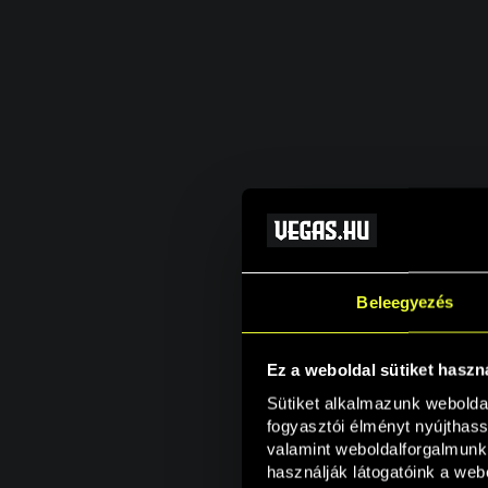
Beleegyezés
Ez a weboldal sütiket haszn
Sütiket alkalmazunk webolda
fogyasztói élményt nyújthass
valamint weboldalforgalmunk
használják látogatóink a webo