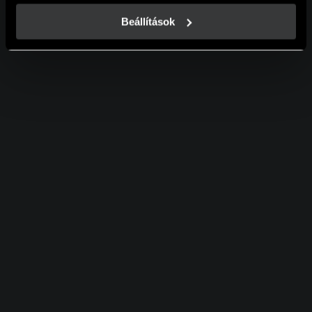
A weboldalainkon használt sütikről további információkat 
erre a linkre kattintva a 
Süti tájékoztatónkban
 találsz!
Beállítások