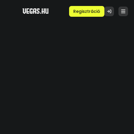
Regisztráció