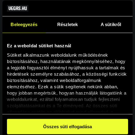
Beleegyezés
Részletek
A sütikről
Ez a weboldal sütiket használ
Sütiket alkalmazunk weboldalunk működésének 
biztosításához, használatának megkönnyítéséhez, hogy 
a legjobb fogyasztói élményt nyújthassuk a tartalmak és 
hirdetések személyre szabásához, a közösségi funkciók 
Oldal nem található
biztosításához, valamint weboldalforgalmunk 
elemzéséhez. Ezek a sütik segítenek nekünk abban, 
hogy jobban megértsük, hogyan használják látogatóink a 
A keresett oldal nem található.
weboldalunkat, ezáltal folyamatosan tudjuk fejleszteni 
szolgáltatásainkat és a Te élményed. Az összes süti 
elfogadása esetén az előbbieket mind elfogadod, a 
Vissza
beállításokban pedig egyesével dönthethetsz arról, hogy 
a weboldal használatához elengedhetetlen sütiken kívül 
Összes süti elfogadása
milyen célokat engedélyez.