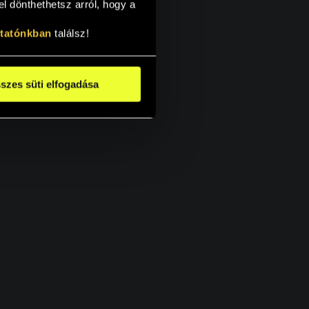
 dönthethetsz arról, hogy a 
ztatónkban
 találsz!
szes süti elfogadása