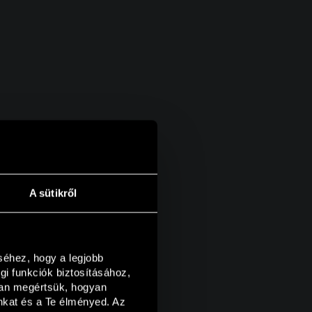
A sütikről
hez, hogy a legjobb 
 funkciók biztosításához, 
an megértsük, hogyan 
nkat és a Te élményed. Az 