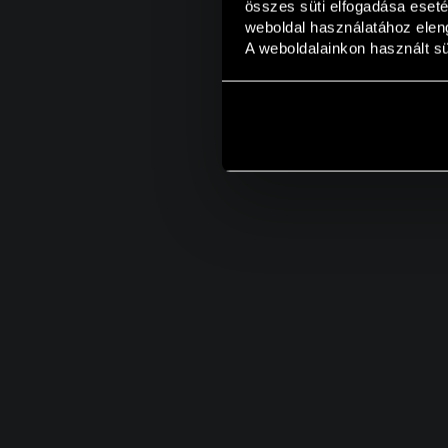
összes süti elfogadása eseté
weboldal használatához eleng
A weboldalainkon használt süt