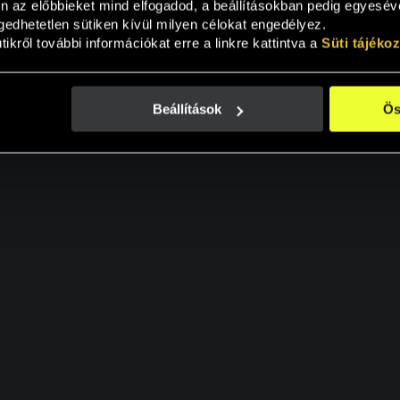
A keresett oldal nem található.
n az előbbieket mind elfogadod, a beállításokban pedig egyesével
edhetetlen sütiken kívül milyen célokat engedélyez.
ikről további információkat erre a linkre kattintva a 
Süti tájéko
Vissza
Beállítások
Ös