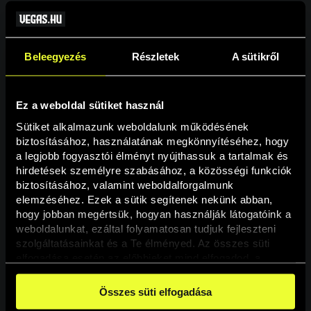
Beleegyezés
Részletek
A sütikről
Ez a weboldal sütiket használ
Sütiket alkalmazunk weboldalunk működésének 
biztosításához, használatának megkönnyítéséhez, hogy 
a legjobb fogyasztói élményt nyújthassuk a tartalmak és 
hirdetések személyre szabásához, a közösségi funkciók 
Oldal nem található
biztosításához, valamint weboldalforgalmunk 
elemzéséhez. Ezek a sütik segítenek nekünk abban, 
hogy jobban megértsük, hogyan használják látogatóink a 
A keresett oldal nem található.
weboldalunkat, ezáltal folyamatosan tudjuk fejleszteni 
szolgáltatásainkat és a Te élményed. Az összes süti 
elfogadása esetén az előbbieket mind elfogadod, a 
Vissza
beállításokban pedig egyesével dönthethetsz arról, hogy 
a weboldal használatához elengedhetetlen sütiken kívül 
Összes süti elfogadása
milyen célokat engedélyez.