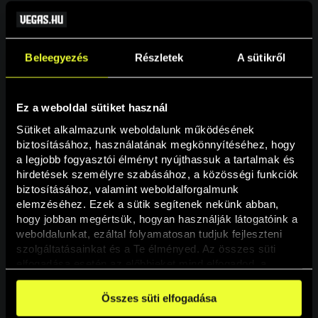
Beleegyezés
Részletek
A sütikről
Ez a weboldal sütiket használ
Sütiket alkalmazunk weboldalunk működésének 
biztosításához, használatának megkönnyítéséhez, hogy 
a legjobb fogyasztói élményt nyújthassuk a tartalmak és 
hirdetések személyre szabásához, a közösségi funkciók 
Oldal nem található
biztosításához, valamint weboldalforgalmunk 
elemzéséhez. Ezek a sütik segítenek nekünk abban, 
hogy jobban megértsük, hogyan használják látogatóink a 
A keresett oldal nem található.
weboldalunkat, ezáltal folyamatosan tudjuk fejleszteni 
szolgáltatásainkat és a Te élményed. Az összes süti 
elfogadása esetén az előbbieket mind elfogadod, a 
Vissza
beállításokban pedig egyesével dönthethetsz arról, hogy 
a weboldal használatához elengedhetetlen sütiken kívül 
Összes süti elfogadása
milyen célokat engedélyez.