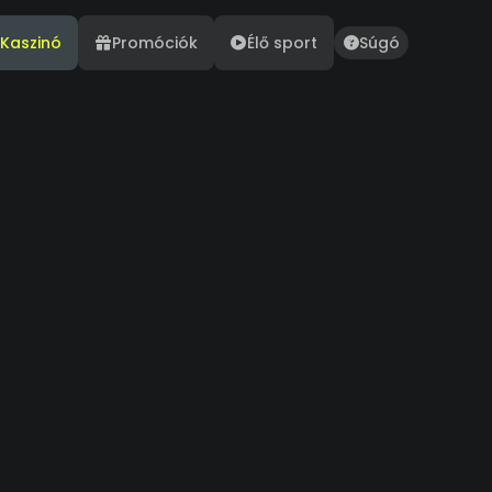
Kaszinó
Promóciók
Élő sport
Súgó