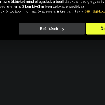
A keresett oldal nem található.
n az előbbieket mind elfogadod, a beállításokban pedig egyesével
edhetetlen sütiken kívül milyen célokat engedélyez.
ikről további információkat erre a linkre kattintva a 
Süti tájéko
Vissza
Beállítások
Ös