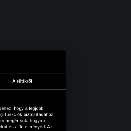
A sütikről
hez, hogy a legjobb 
 funkciók biztosításához, 
an megértsük, hogyan 
nkat és a Te élményed. Az 