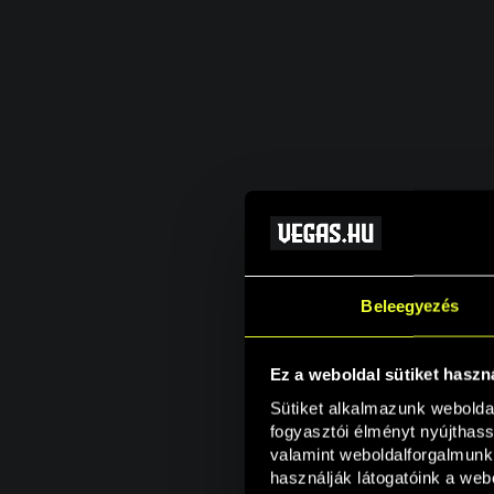
Beleegyezés
Ez a weboldal sütiket haszn
Sütiket alkalmazunk webolda
fogyasztói élményt nyújthass
valamint weboldalforgalmunk
használják látogatóink a webo