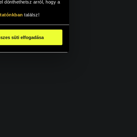
 dönthethetsz arról, hogy a 
ztatónkban
 találsz!
szes süti elfogadása