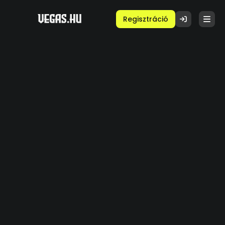
Regisztráció