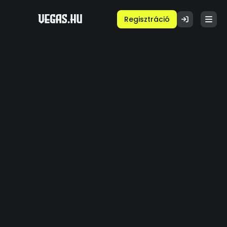
Regisztráció