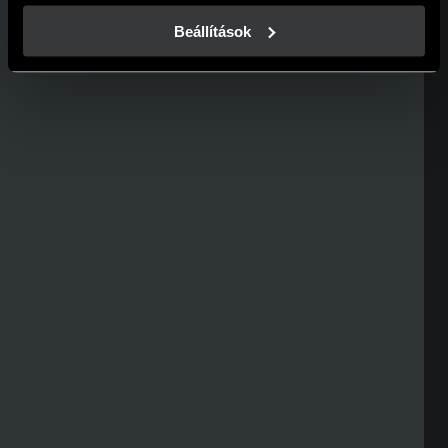
A weboldalainkon használt sütikről további információkat 
erre a linkre kattintva a 
Süti tájékoztatónkban
 találsz!
Beállítások