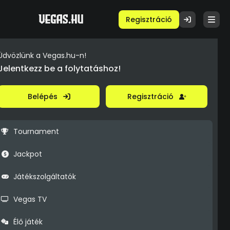
Regisztráció
Üdvözlünk a Vegas.hu-n!
Jelentkezz be a folytatáshoz!
Belépés
Regisztráció
Tournament
Jackpot
Játékszolgáltatók
Vegas TV
Élő játék