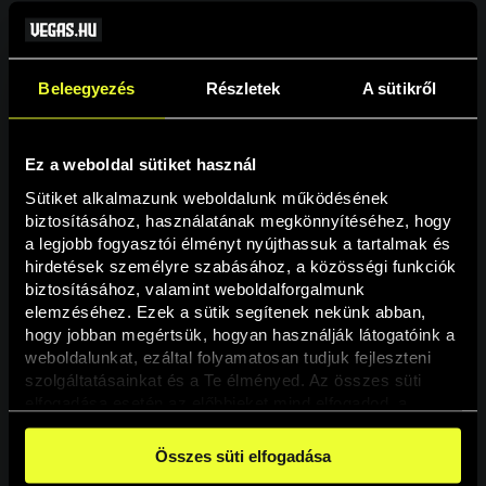
Beleegyezés
Részletek
A sütikről
Ez a weboldal sütiket használ
Sütiket alkalmazunk weboldalunk működésének 
biztosításához, használatának megkönnyítéséhez, hogy 
a legjobb fogyasztói élményt nyújthassuk a tartalmak és 
hirdetések személyre szabásához, a közösségi funkciók 
Oldal nem található
biztosításához, valamint weboldalforgalmunk 
elemzéséhez. Ezek a sütik segítenek nekünk abban, 
hogy jobban megértsük, hogyan használják látogatóink a 
A keresett oldal nem található.
weboldalunkat, ezáltal folyamatosan tudjuk fejleszteni 
szolgáltatásainkat és a Te élményed. Az összes süti 
elfogadása esetén az előbbieket mind elfogadod, a 
Vissza
beállításokban pedig egyesével dönthethetsz arról, hogy 
a weboldal használatához elengedhetetlen sütiken kívül 
Összes süti elfogadása
milyen célokat engedélyez.