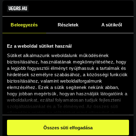
Beleegyezés
Részletek
A sütikről
Ez a weboldal sütiket használ
Sütiket alkalmazunk weboldalunk működésének 
biztosításához, használatának megkönnyítéséhez, hogy 
a legjobb fogyasztói élményt nyújthassuk a tartalmak és 
hirdetések személyre szabásához, a közösségi funkciók 
Oldal nem található
biztosításához, valamint weboldalforgalmunk 
elemzéséhez. Ezek a sütik segítenek nekünk abban, 
hogy jobban megértsük, hogyan használják látogatóink a 
A keresett oldal nem található.
weboldalunkat, ezáltal folyamatosan tudjuk fejleszteni 
szolgáltatásainkat és a Te élményed. Az összes süti 
elfogadása esetén az előbbieket mind elfogadod, a 
Vissza
beállításokban pedig egyesével dönthethetsz arról, hogy 
a weboldal használatához elengedhetetlen sütiken kívül 
Összes süti elfogadása
milyen célokat engedélyez.