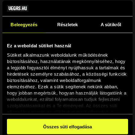
Beleegyezés
Részletek
A sütikről
Ez a weboldal sütiket használ
Sütiket alkalmazunk weboldalunk működésének 
biztosításához, használatának megkönnyítéséhez, hogy 
a legjobb fogyasztói élményt nyújthassuk a tartalmak és 
hirdetések személyre szabásához, a közösségi funkciók 
Oldal nem található
biztosításához, valamint weboldalforgalmunk 
elemzéséhez. Ezek a sütik segítenek nekünk abban, 
hogy jobban megértsük, hogyan használják látogatóink a 
A keresett oldal nem található.
weboldalunkat, ezáltal folyamatosan tudjuk fejleszteni 
szolgáltatásainkat és a Te élményed. Az összes süti 
elfogadása esetén az előbbieket mind elfogadod, a 
Vissza
beállításokban pedig egyesével dönthethetsz arról, hogy 
a weboldal használatához elengedhetetlen sütiken kívül 
Összes süti elfogadása
milyen célokat engedélyez.