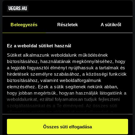
Beleegyezés
Részletek
A sütikről
Ez a weboldal sütiket használ
Sütiket alkalmazunk weboldalunk működésének 
biztosításához, használatának megkönnyítéséhez, hogy 
a legjobb fogyasztói élményt nyújthassuk a tartalmak és 
hirdetések személyre szabásához, a közösségi funkciók 
Oldal nem található
biztosításához, valamint weboldalforgalmunk 
elemzéséhez. Ezek a sütik segítenek nekünk abban, 
hogy jobban megértsük, hogyan használják látogatóink a 
A keresett oldal nem található.
weboldalunkat, ezáltal folyamatosan tudjuk fejleszteni 
szolgáltatásainkat és a Te élményed. Az összes süti 
elfogadása esetén az előbbieket mind elfogadod, a 
Vissza
beállításokban pedig egyesével dönthethetsz arról, hogy 
a weboldal használatához elengedhetetlen sütiken kívül 
Összes süti elfogadása
milyen célokat engedélyez.