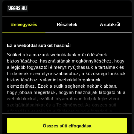
Beleegyezés
Részletek
A sütikről
Ez a weboldal sütiket használ
Sütiket alkalmazunk weboldalunk működésének 
biztosításához, használatának megkönnyítéséhez, hogy 
a legjobb fogyasztói élményt nyújthassuk a tartalmak és 
hirdetések személyre szabásához, a közösségi funkciók 
Oldal nem található
biztosításához, valamint weboldalforgalmunk 
elemzéséhez. Ezek a sütik segítenek nekünk abban, 
hogy jobban megértsük, hogyan használják látogatóink a 
A keresett oldal nem található.
weboldalunkat, ezáltal folyamatosan tudjuk fejleszteni 
szolgáltatásainkat és a Te élményed. Az összes süti 
elfogadása esetén az előbbieket mind elfogadod, a 
Vissza
beállításokban pedig egyesével dönthethetsz arról, hogy 
a weboldal használatához elengedhetetlen sütiken kívül 
Összes süti elfogadása
milyen célokat engedélyez.