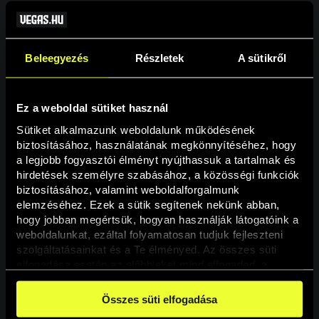
Beleegyezés
Részletek
A sütikről
Ez a weboldal sütiket használ
Sütiket alkalmazunk weboldalunk működésének 
biztosításához, használatának megkönnyítéséhez, hogy 
a legjobb fogyasztói élményt nyújthassuk a tartalmak és 
hirdetések személyre szabásához, a közösségi funkciók 
Oldal nem található
biztosításához, valamint weboldalforgalmunk 
elemzéséhez. Ezek a sütik segítenek nekünk abban, 
hogy jobban megértsük, hogyan használják látogatóink a 
A keresett oldal nem található.
weboldalunkat, ezáltal folyamatosan tudjuk fejleszteni 
szolgáltatásainkat és a Te élményed. Az összes süti 
elfogadása esetén az előbbieket mind elfogadod, a 
Vissza
beállításokban pedig egyesével dönthethetsz arról, hogy 
a weboldal használatához elengedhetetlen sütiken kívül 
Összes süti elfogadása
milyen célokat engedélyez.