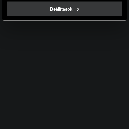
A weboldalainkon használt sütikről további információkat 
erre a linkre kattintva a 
Süti tájékoztatónkban
 találsz!
Beállítások