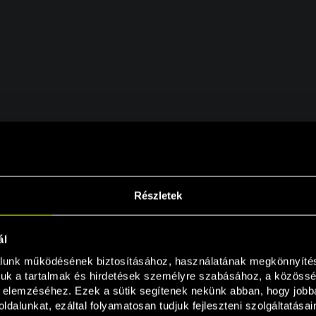
Részletek
ál
lunk működésének biztosításához, használatának megkönnyítésé
Oldal nem található
uk a tartalmak és hirdetések személyre szabásához, a közösségi
 elemzéséhez. Ezek a sütik segítenek nekünk abban, hogy jobb
ldalunkat, ezáltal folyamatosan tudjuk fejleszteni szolgáltatásai