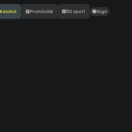
Kaszinó
Promóciók
Élő sport
Súgó