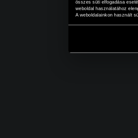
összes süti elfogadása eseté
weboldal használatához eleng
A weboldalainkon használt süt