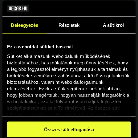
Beleegyezés
Részletek
A sütikről
Ez a weboldal sütiket használ
Sütiket alkalmazunk weboldalunk működésének 
biztosításához, használatának megkönnyítéséhez, hogy 
a legjobb fogyasztói élményt nyújthassuk a tartalmak és 
hirdetések személyre szabásához, a közösségi funkciók 
Oldal nem található
biztosításához, valamint weboldalforgalmunk 
elemzéséhez. Ezek a sütik segítenek nekünk abban, 
hogy jobban megértsük, hogyan használják látogatóink a 
A keresett oldal nem található.
weboldalunkat, ezáltal folyamatosan tudjuk fejleszteni 
szolgáltatásainkat és a Te élményed. Az összes süti 
elfogadása esetén az előbbieket mind elfogadod, a 
Vissza
beállításokban pedig egyesével dönthethetsz arról, hogy 
a weboldal használatához elengedhetetlen sütiken kívül 
Összes süti elfogadása
milyen célokat engedélyez.