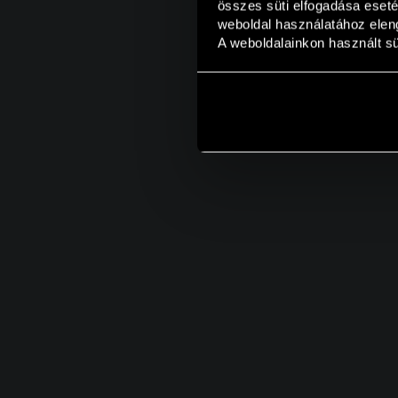
összes süti elfogadása eseté
weboldal használatához eleng
A weboldalainkon használt süt