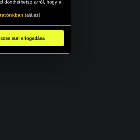
 dönthethetsz arról, hogy a 
ztatónkban
 találsz!
szes süti elfogadása