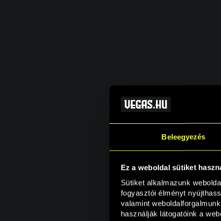
Beleegyezés
Ez a weboldal sütiket haszn
Sütiket alkalmazunk webolda
fogyasztói élményt nyújthass
valamint weboldalforgalmunk
használják látogatóink a webo