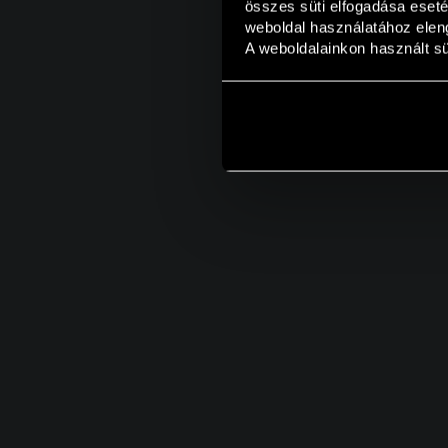
összes süti elfogadása eseté
weboldal használatához eleng
A weboldalainkon használt süt