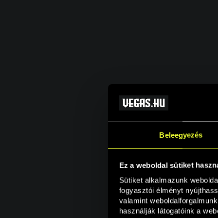
Beleegyezés
Ez a weboldal sütiket haszn
Sütiket alkalmazunk webolda
fogyasztói élményt nyújthass
valamint weboldalforgalmunk
használják látogatóink a webo