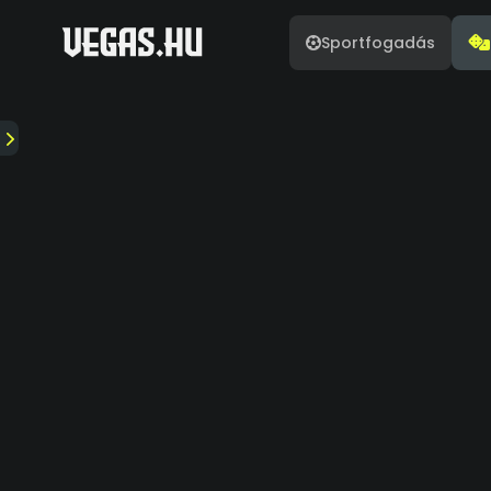
Sportfogadás