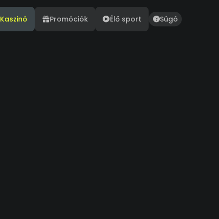
Kaszinó
Promóciók
Élő sport
Súgó