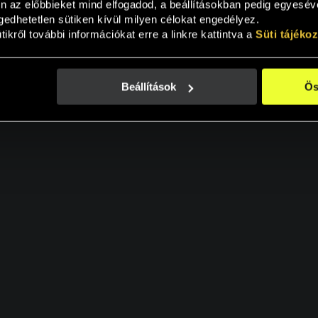
A keresett oldal nem található.
n az előbbieket mind elfogadod, a beállításokban pedig egyesével
edhetetlen sütiken kívül milyen célokat engedélyez.
ikről további információkat erre a linkre kattintva a 
Süti tájéko
Vissza
Beállítások
Ös