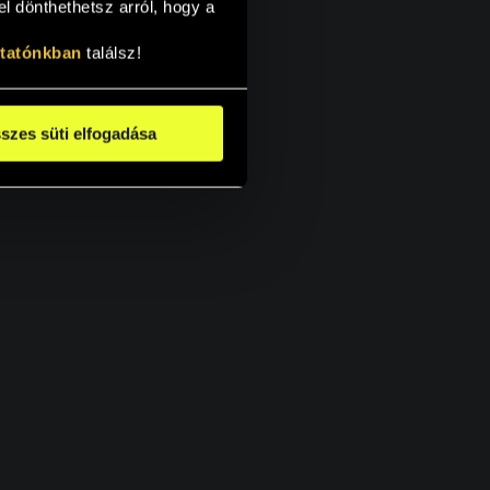
 dönthethetsz arról, hogy a 
ztatónkban
 találsz!
szes süti elfogadása