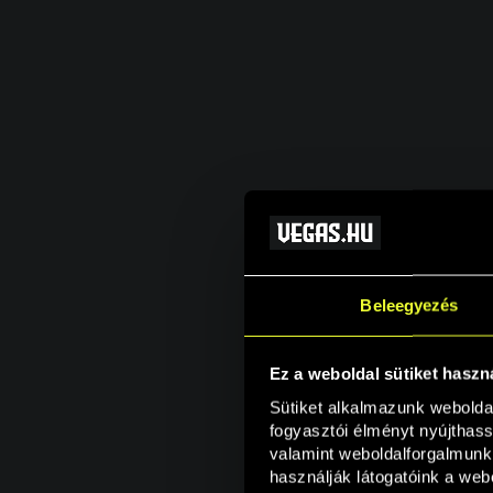
Beleegyezés
Ez a weboldal sütiket haszn
Sütiket alkalmazunk webolda
fogyasztói élményt nyújthass
valamint weboldalforgalmunk
használják látogatóink a webo