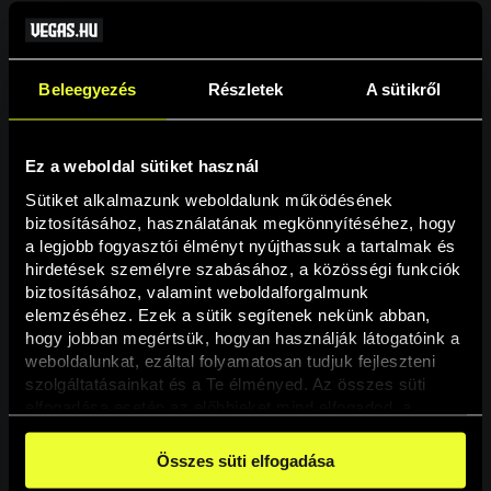
Beleegyezés
Részletek
A sütikről
Ez a weboldal sütiket használ
Sütiket alkalmazunk weboldalunk működésének 
biztosításához, használatának megkönnyítéséhez, hogy 
a legjobb fogyasztói élményt nyújthassuk a tartalmak és 
hirdetések személyre szabásához, a közösségi funkciók 
Oldal nem található
biztosításához, valamint weboldalforgalmunk 
elemzéséhez. Ezek a sütik segítenek nekünk abban, 
hogy jobban megértsük, hogyan használják látogatóink a 
A keresett oldal nem található.
weboldalunkat, ezáltal folyamatosan tudjuk fejleszteni 
szolgáltatásainkat és a Te élményed. Az összes süti 
elfogadása esetén az előbbieket mind elfogadod, a 
Vissza
beállításokban pedig egyesével dönthethetsz arról, hogy 
a weboldal használatához elengedhetetlen sütiken kívül 
Összes süti elfogadása
milyen célokat engedélyez.