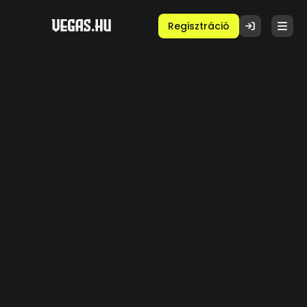
Regisztráció