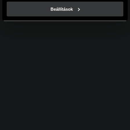
A weboldalainkon használt sütikről további információkat 
erre a linkre kattintva a 
Süti tájékoztatónkban
 találsz!
Beállítások