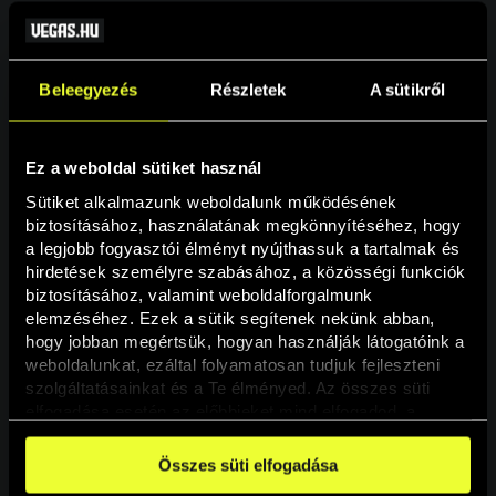
Beleegyezés
Részletek
A sütikről
Ez a weboldal sütiket használ
Sütiket alkalmazunk weboldalunk működésének 
biztosításához, használatának megkönnyítéséhez, hogy 
a legjobb fogyasztói élményt nyújthassuk a tartalmak és 
hirdetések személyre szabásához, a közösségi funkciók 
Oldal nem található
biztosításához, valamint weboldalforgalmunk 
elemzéséhez. Ezek a sütik segítenek nekünk abban, 
hogy jobban megértsük, hogyan használják látogatóink a 
A keresett oldal nem található.
weboldalunkat, ezáltal folyamatosan tudjuk fejleszteni 
szolgáltatásainkat és a Te élményed. Az összes süti 
elfogadása esetén az előbbieket mind elfogadod, a 
Vissza
beállításokban pedig egyesével dönthethetsz arról, hogy 
a weboldal használatához elengedhetetlen sütiken kívül 
Összes süti elfogadása
milyen célokat engedélyez.