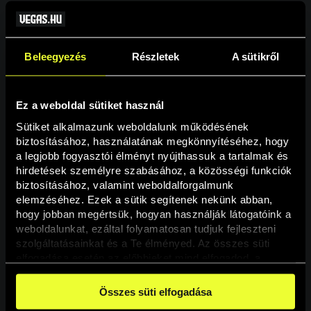
Beleegyezés
Részletek
A sütikről
Ez a weboldal sütiket használ
Sütiket alkalmazunk weboldalunk működésének 
biztosításához, használatának megkönnyítéséhez, hogy 
a legjobb fogyasztói élményt nyújthassuk a tartalmak és 
hirdetések személyre szabásához, a közösségi funkciók 
Oldal nem található
biztosításához, valamint weboldalforgalmunk 
elemzéséhez. Ezek a sütik segítenek nekünk abban, 
hogy jobban megértsük, hogyan használják látogatóink a 
A keresett oldal nem található.
weboldalunkat, ezáltal folyamatosan tudjuk fejleszteni 
szolgáltatásainkat és a Te élményed. Az összes süti 
elfogadása esetén az előbbieket mind elfogadod, a 
Vissza
beállításokban pedig egyesével dönthethetsz arról, hogy 
a weboldal használatához elengedhetetlen sütiken kívül 
Összes süti elfogadása
milyen célokat engedélyez.