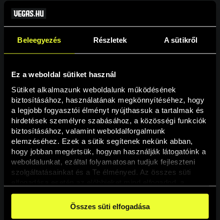
Beleegyezés
Részletek
A sütikről
Ez a weboldal sütiket használ
Sütiket alkalmazunk weboldalunk működésének 
biztosításához, használatának megkönnyítéséhez, hogy 
a legjobb fogyasztói élményt nyújthassuk a tartalmak és 
hirdetések személyre szabásához, a közösségi funkciók 
Oldal nem található
biztosításához, valamint weboldalforgalmunk 
elemzéséhez. Ezek a sütik segítenek nekünk abban, 
hogy jobban megértsük, hogyan használják látogatóink a 
A keresett oldal nem található.
weboldalunkat, ezáltal folyamatosan tudjuk fejleszteni 
szolgáltatásainkat és a Te élményed. Az összes süti 
elfogadása esetén az előbbieket mind elfogadod, a 
Vissza
beállításokban pedig egyesével dönthethetsz arról, hogy 
a weboldal használatához elengedhetetlen sütiken kívül 
Összes süti elfogadása
milyen célokat engedélyez.