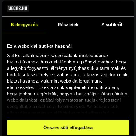
Beleegyezés
Részletek
A sütikről
Ez a weboldal sütiket használ
Sütiket alkalmazunk weboldalunk működésének 
biztosításához, használatának megkönnyítéséhez, hogy 
a legjobb fogyasztói élményt nyújthassuk a tartalmak és 
hirdetések személyre szabásához, a közösségi funkciók 
Oldal nem található
biztosításához, valamint weboldalforgalmunk 
elemzéséhez. Ezek a sütik segítenek nekünk abban, 
hogy jobban megértsük, hogyan használják látogatóink a 
A keresett oldal nem található.
weboldalunkat, ezáltal folyamatosan tudjuk fejleszteni 
szolgáltatásainkat és a Te élményed. Az összes süti 
elfogadása esetén az előbbieket mind elfogadod, a 
Vissza
beállításokban pedig egyesével dönthethetsz arról, hogy 
a weboldal használatához elengedhetetlen sütiken kívül 
Összes süti elfogadása
milyen célokat engedélyez.