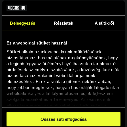
Beleegyezés
Részletek
A sütikről
Ez a weboldal sütiket használ
Sütiket alkalmazunk weboldalunk működésének 
biztosításához, használatának megkönnyítéséhez, hogy 
a legjobb fogyasztói élményt nyújthassuk a tartalmak és 
hirdetések személyre szabásához, a közösségi funkciók 
Oldal nem található
biztosításához, valamint weboldalforgalmunk 
elemzéséhez. Ezek a sütik segítenek nekünk abban, 
hogy jobban megértsük, hogyan használják látogatóink a 
A keresett oldal nem található.
weboldalunkat, ezáltal folyamatosan tudjuk fejleszteni 
szolgáltatásainkat és a Te élményed. Az összes süti 
elfogadása esetén az előbbieket mind elfogadod, a 
Vissza
beállításokban pedig egyesével dönthethetsz arról, hogy 
a weboldal használatához elengedhetetlen sütiken kívül 
Összes süti elfogadása
milyen célokat engedélyez.