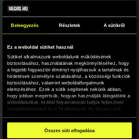
Beleegyezés
Részletek
A sütikről
Ez a weboldal sütiket használ
Sütiket alkalmazunk weboldalunk működésének 
biztosításához, használatának megkönnyítéséhez, hogy 
a legjobb fogyasztói élményt nyújthassuk a tartalmak és 
hirdetések személyre szabásához, a közösségi funkciók 
Oldal nem található
biztosításához, valamint weboldalforgalmunk 
elemzéséhez. Ezek a sütik segítenek nekünk abban, 
hogy jobban megértsük, hogyan használják látogatóink a 
A keresett oldal nem található.
weboldalunkat, ezáltal folyamatosan tudjuk fejleszteni 
szolgáltatásainkat és a Te élményed. Az összes süti 
elfogadása esetén az előbbieket mind elfogadod, a 
Vissza
beállításokban pedig egyesével dönthethetsz arról, hogy 
a weboldal használatához elengedhetetlen sütiken kívül 
Összes süti elfogadása
milyen célokat engedélyez.